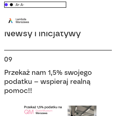
A+
A-
Newsy i inicjatywy
09
Przekaż nam 1,5% swojego
podatku – wspieraj realną
pomoc!!